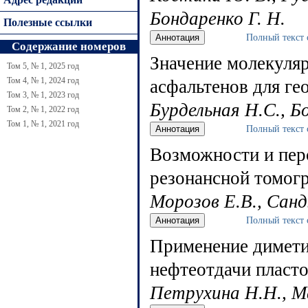
Бондаренко Г. Н.
Полезные ссылки
Полный текст 
Содержание номеров
Значение молекуля
Том 5, № 1, 2025 год
Том 4, № 1, 2024 год
асфальтенов для ге
Том 3, № 1, 2023 год
Бурдельная Н.С., Бо
Том 2, № 1, 2022 год
Том 1, № 1, 2021 год
Полный текст 
Возможности и пер
резонансной томог
Морозов Е.В., Санд
Полный текст 
Применение димети
нефтеотдачи пласто
Петрухина Н.Н., М