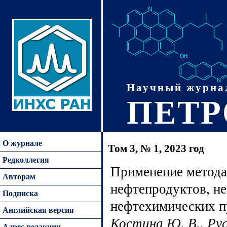
Научный журна
ПЕТ
О журнале
Том 3, № 1, 2023 год
Редколлегия
Применение метода 
Авторам
нефтепродуктов, не
Подписка
нефтехимических п
Английская версия
Костина Ю. В., Рус
Адрес редакции