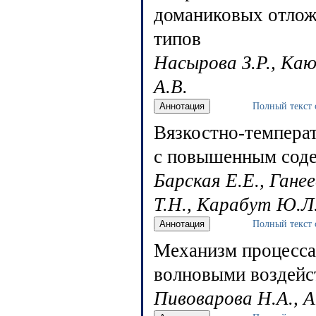
доманиковых отлож
типов
Насырова З.Р., Каюк
А.В.
Полный текст 
Вязкостно-темпера
с повышенным соде
Барская Е.Е., Гане
Т.Н., Карабут Ю.Л
Полный текст 
Механизм процесса 
волновыми воздейс
Пивоварова Н.А., А